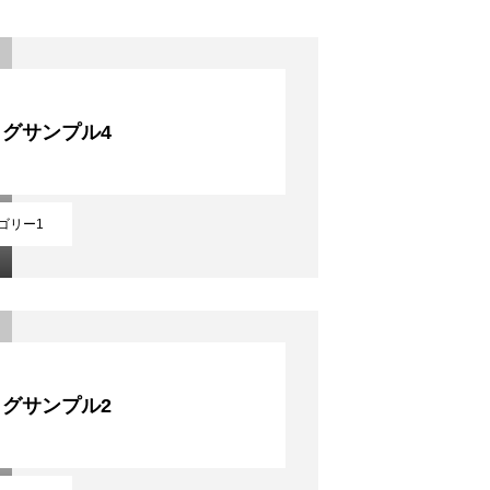
トップ
グサンプル4
会社案内
ゴリー1
業務案内
グサンプル2